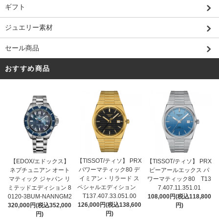
ギフト
ジュエリー素材
セール商品
おすすめ商品
【TISSOT/ティソ】 PRX
【EDOX/エドックス】
【TISSOT/ティソ】 PRX
パワーマティック80 デ
ネプチュニアン オート
ピーアールエックス パ
イミアン・リラード ス
マティック ジャパン リ
ワーマティック80 T13
ペシャルエディション
ミテッドエディション 8
7.407.11.351.01
T137.407.33.051.00
0120-3BUM-NANNGM2
108,000円(税込118,800
126,000円(税込138,600
320,000円(税込352,000
円)
円)
円)