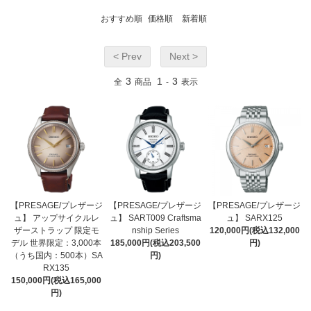
おすすめ順
価格順
新着順
< Prev
Next >
3
1
3
全
商品
-
表示
【PRESAGE/プレザージ
【PRESAGE/プレザージ
【PRESAGE/プレザージ
ュ】 アップサイクルレ
ュ】 SART009 Craftsma
ュ】 SARX125
ザーストラップ 限定モ
nship Series
120,000円(税込132,000
デル 世界限定：3,000本
185,000円(税込203,500
円)
（うち国内：500本）SA
円)
RX135
150,000円(税込165,000
円)