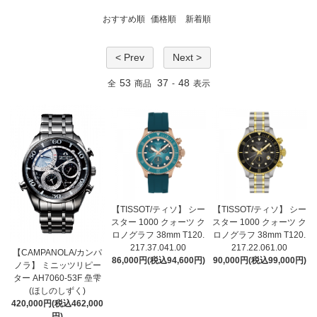
おすすめ順
価格順
新着順
< Prev
Next >
53
37
48
全
商品
-
表示
【TISSOT/ティソ】 シー
【TISSOT/ティソ】 シー
スター 1000 クォーツ ク
スター 1000 クォーツ ク
ロノグラフ 38mm T120.
ロノグラフ 38mm T120.
217.37.041.00
217.22.061.00
【CAMPANOLA/カンパ
86,000円(税込94,600円)
90,000円(税込99,000円)
ノラ】 ミニッツリピー
ター AH7060-53F 皨雫
(ほしのしずく)
420,000円(税込462,000
円)