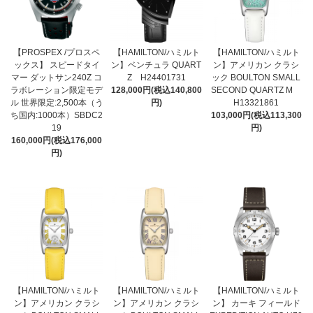
【PROSPEX /プロスペ
【HAMILTON/ハミルト
【HAMILTON/ハミルト
ックス】 スピードタイ
ン】ベンチュラ QUART
ン】アメリカン クラシ
マー ダットサン240Z コ
Z H24401731
ック BOULTON SMALL
ラボレーション限定モデ
128,000円(税込140,800
SECOND QUARTZ M
ル 世界限定:2,500本（う
円)
H13321861
ち国内:1000本）SBDC2
103,000円(税込113,300
19
円)
160,000円(税込176,000
円)
【HAMILTON/ハミルト
【HAMILTON/ハミルト
【HAMILTON/ハミルト
ン】アメリカン クラシ
ン】アメリカン クラシ
ン】 カーキ フィールド