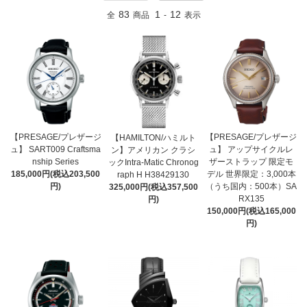
83
1
12
全
商品
-
表示
【PRESAGE/プレザージ
【PRESAGE/プレザージ
【HAMILTON/ハミルト
ュ】 SART009 Craftsma
ュ】 アップサイクルレ
ン】アメリカン クラシ
nship Series
ザーストラップ 限定モ
ックIntra-Matic Chronog
185,000円(税込203,500
デル 世界限定：3,000本
raph H H38429130
円)
（うち国内：500本）SA
325,000円(税込357,500
RX135
円)
150,000円(税込165,000
円)