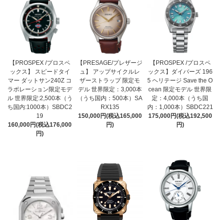
【PROSPEX /プロスペ
【PRESAGE/プレザージ
【PROSPEX /プロスペ
ックス】 スピードタイ
ュ】 アップサイクルレ
ックス】ダイバーズ 196
マー ダットサン240Z コ
ザーストラップ 限定モ
5 ヘリテージ Save the O
ラボレーション限定モデ
デル 世界限定：3,000本
cean 限定モデル 世界限
ル 世界限定:2,500本（う
（うち国内：500本）SA
定：4,000本（うち国
ち国内:1000本）SBDC2
RX135
内：1,000本）SBDC221
19
150,000円(税込165,000
175,000円(税込192,500
160,000円(税込176,000
円)
円)
円)