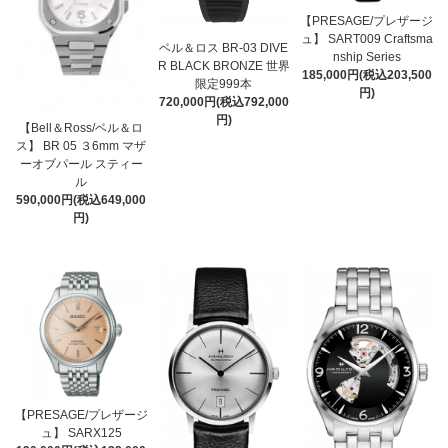
【PRESAGE/プレザージ
ュ】 SART009 Craftsma
ベル＆ロス BR-03 DIVE
nship Series
R BLACK BRONZE 世界
185,000円(税込203,500
限定999本
円)
720,000円(税込792,000
円)
【Bell＆Ross/ベル＆ロ
ス】 BR 05 ３6mm マザ
ーオブパール スティー
ル
590,000円(税込649,000
円)
【PRESAGE/プレザージ
ュ】 SARX125