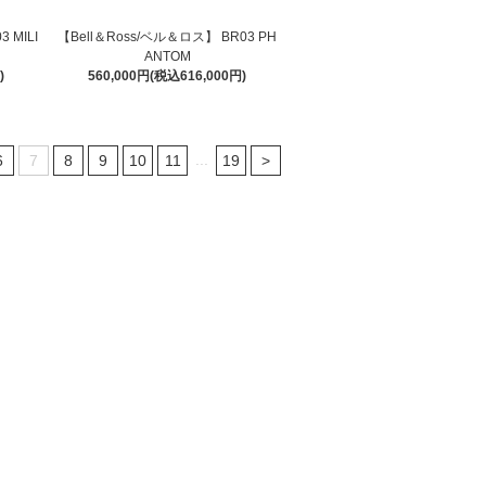
 MILI
【Bell＆Ross/ベル＆ロス】 BR03 PH
ANTOM
)
560,000円(税込616,000円)
...
6
7
8
9
10
11
19
>