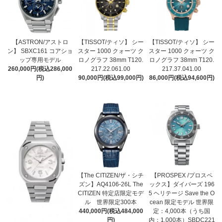
【ASTRON/アストロ
【TISSOT/ティソ】 シー
【TISSOT/ティソ】 シー
ン】 SBXC161 コアショ
スター 1000 クォーツ ク
スター 1000 クォーツ ク
ップ専用モデル
ロノグラフ 38mm T120.
ロノグラフ 38mm T120.
260,000円(税込286,000
217.22.061.00
217.37.041.00
円)
90,000円(税込99,000円)
86,000円(税込94,600円)
【The CITIZEN/ザ・シチ
【PROSPEX /プロスペ
ズン】AQ4106-26L The
ックス】ダイバーズ 196
CITIZEN 特定店限定モデ
5 ヘリテージ Save the O
ル 世界限定300本
cean 限定モデル 世界限
440,000円(税込484,000
定：4,000本（うち国
円)
内：1,000本）SBDC221