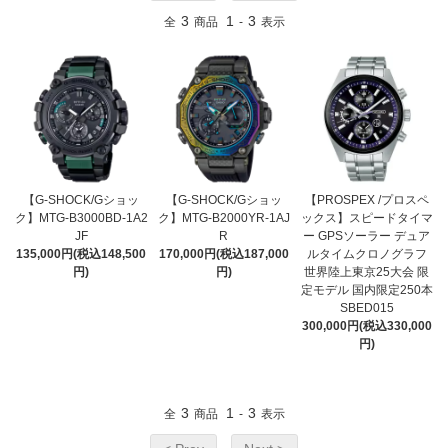
3
1
3
全
商品
-
表示
【G-SHOCK/Gショッ
【G-SHOCK/Gショッ
【PROSPEX /プロスペ
ク】MTG-B3000BD-1A2
ク】MTG-B2000YR-1AJ
ックス】スピードタイマ
JF
R
ー GPSソーラー デュア
135,000円(税込148,500
170,000円(税込187,000
ルタイムクロノグラフ
円)
円)
世界陸上東京25大会 限
定モデル 国内限定250本
SBED015
300,000円(税込330,000
円)
3
1
3
全
商品
-
表示