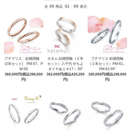
69
61
69
全
商品
-
表示
プチマリエ 結婚指輪
カタム 結婚指輪（２本
プチマリエ 結婚指輪
(2本セット) PM-57、P
セット）八千代 やちよ
（２本セット）PM-61、
M-58
ダイヤあり＃17～ RF
PM-62 RF
360,000円(税込396,000
382,000円(税込420,200
180,000円(税込198,000
円)
円)
円)