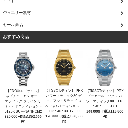
ギフト
ジュエリー素材
セール商品
おすすめ商品
【TISSOT/ティソ】 PRX
【EDOX/エドックス】
【TISSOT/ティソ】 PRX
パワーマティック80 デ
ネプチュニアン オート
ピーアールエックス パ
イミアン・リラード ス
マティック ジャパン リ
ワーマティック80 T13
ペシャルエディション
ミテッドエディション 8
7.407.11.351.01
T137.407.33.051.00
0120-3BUM-NANNGM2
108,000円(税込118,800
126,000円(税込138,600
320,000円(税込352,000
円)
円)
円)