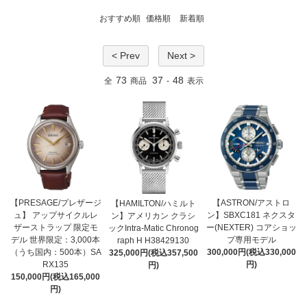
おすすめ順
価格順
新着順
< Prev
Next >
73
37
48
全
商品
-
表示
【PRESAGE/プレザージ
【ASTRON/アストロ
【HAMILTON/ハミルト
ュ】 アップサイクルレ
ン】SBXC181 ネクスタ
ン】アメリカン クラシ
ザーストラップ 限定モ
ー(NEXTER) コアショッ
ックIntra-Matic Chronog
デル 世界限定：3,000本
プ専用モデル
raph H H38429130
（うち国内：500本）SA
300,000円(税込330,000
325,000円(税込357,500
RX135
円)
円)
150,000円(税込165,000
円)