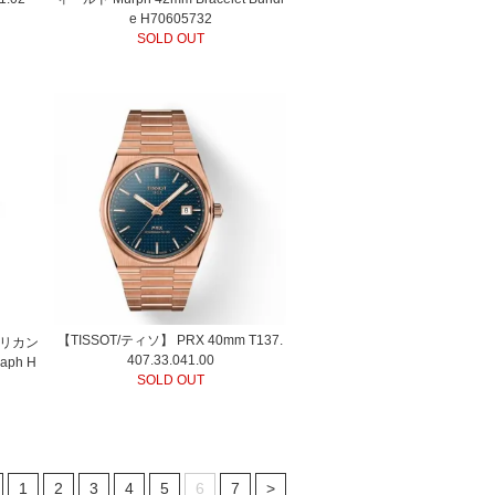
e H70605732
SOLD OUT
【TISSOT/ティソ】 PRX 40mm T137.
メリカン
407.33.041.00
aph H
SOLD OUT
1
2
3
4
5
6
7
>