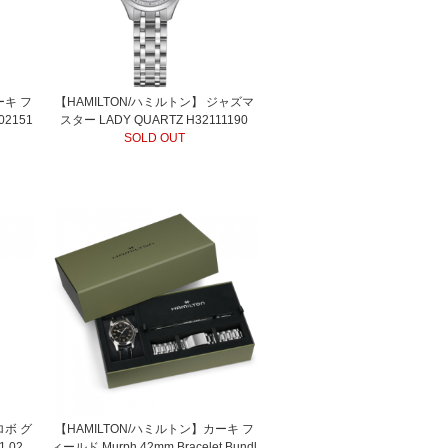
ーキ フ
【HAMILTON/ハミルトン】 ジャズマ
02151
スター LADY QUARTZ H32111190
SOLD OUT
 ロボ グ
【HAMILTON/ハミルトン】カーキ フ
1.02
ィールド Murph 42mm Bracelet Bundl