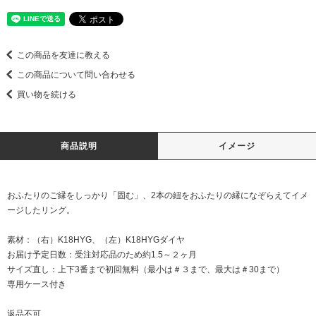
この商品を友達に教える
この商品について問い合わせる
買い物を続ける
商品説明
イメージ
おふたりのご縁をしっかり「固む」、2本の紐をおふたりの縁になぞらえてイメ
ージしたリング。
素材：（右）K18HYG、（左）K18HYGダイヤ
お届け予定日数：受注対応品のため約1.5～２ヶ月
サイズ直し：上下3番まで初回無料（最小は＃３まで、最大は＃30まで）
専用ケース付き
返品不可