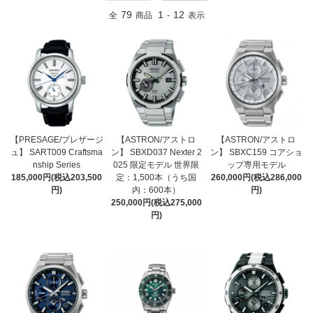
79
1
12
全
商品
-
表示
【PRESAGE/プレザージ
【ASTRON/アストロ
【ASTRON/アストロ
ュ】 SART009 Craftsma
ン】 SBXD037 Nexter 2
ン】 SBXC159 コアショ
nship Series
025 限定モデル 世界限
ップ専用モデル
185,000円(税込203,500
定：1,500本（うち国
260,000円(税込286,000
円)
内：600本）
円)
250,000円(税込275,000
円)