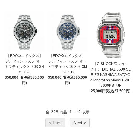
【EDOX/エドックス】
【EDOX/エドックス】
デルフィン メカノ オー
デルフィン メカノ オー
【G-SHOCK/Gショッ
トマティック 85303-3N
トマティック 85303-3M
ク】】 DIGITAL 5600 SE
M-NBG
-BUIGB
RIES KASHIWA SATO C
350,000円(税込385,000
350,000円(税込385,000
ollaboration Model DWE
円)
円)
-5600KS-7JR
25,000円(税込27,500円)
228
1
12
全
商品
-
表示
< Prev
Next >