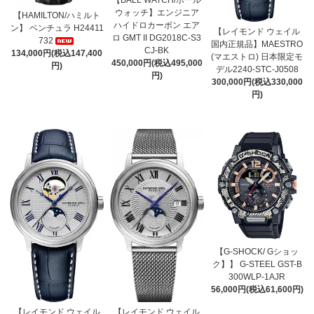
ウォッチ】エンジニア
【HAMILTON/ハミルト
ハイドロカーボン エア
ン】 ベンチュラ H24411
【レイモンド ウェイル
ロ GMT II DG2018C-S3
732
国内正規品】MAESTRO
CJ-BK
134,000円(税込147,400
(マエストロ) 日本限定モ
450,000円(税込495,000
円)
デル2240-STC-J0508
円)
300,000円(税込330,000
円)
【G-SHOCK/ Gショッ
ク】】 G-STEEL GST-B
300WLP-1AJR
56,000円(税込61,600円)
【レイモンド ウェイル
【レイモンド ウェイル