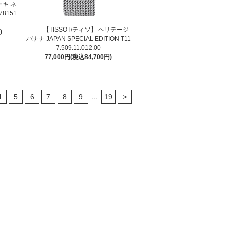
ーキ ネ
78151
【TISSOT/ティソ】 ヘリテージ
)
バナナ JAPAN SPECIAL EDITION T11
7.509.11.012.00
77,000円(税込84,700円)
...
4
5
6
7
8
9
19
>