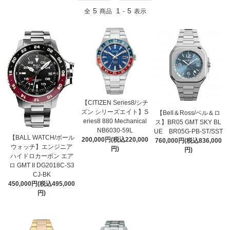
5
1
5
全
商品
-
表示
【CITIZEN Series8/シチ
ズン シリーズエイト】S
【Bell＆Ross/ベル＆ロ
eries8 880 Mechanical
ス】BR05 GMT SKY BL
NB6030-59L
UE BR05G-PB-ST/SST
【BALL WATCH/ボール
200,000円(税込220,000
760,000円(税込836,000
ウォッチ】エンジニア
円)
円)
ハイドロカーボン エア
ロ GMT II DG2018C-S3
CJ-BK
450,000円(税込495,000
円)