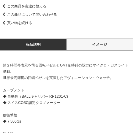
この商品を友達に教える
この商品について問い合わせる
買い物を続ける
商品説明
イメージ
第２時間帯表示を司る回転ベゼルとGMT副時針の双方にマイクロ・ガスライト
搭載。
世界最高輝度の回転ベゼルを実演したアヴィエーション・ウォッチ。
ムーブメント
◆ 自動巻（BALLキャリバー RR1201-C)
◆ スイスCOSC認定クロノメーター
耐衝撃性
◆ 7,500Gs