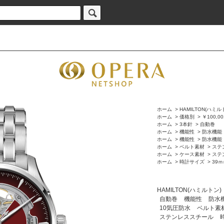
ホーム
>
HAMILTON(ハミル
ホーム
>
価格別
>
￥100,0
ホーム
>
3本針
>
自動巻
ホーム
>
機能性
>
防水機能
ホーム
>
機能性
>
防水機能
ホーム
>
ベルト素材
>
ステ
ホーム
>
ケース素材
>
ステ
ホーム
>
時計サイズ
>
39
HAMILTON(ハミルトン)
自動巻
機能性
防水
10気圧防水
ベルト素
ステンレススチール