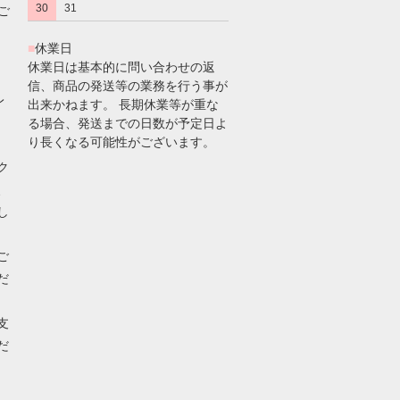
30
31
のご
■
休業日
休業日は基本的に問い合わせの返
信、商品の発送等の業務を行う事が
レ
出来かねます。 長期休業等が重な
る場合、発送までの日数が予定日よ
り長くなる可能性がございます。
ク
、
し
ご
だ
支
だ