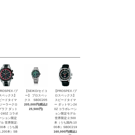
ROSPEX /プ
【SEIKO/セイコ
【PROSPEX /プ
スペックス】
ー】 プロスペッ
ロスペックス】
ピードタイマ
クス SBDC205
スピードタイマ
 ソーラークロ
205,000円(税込2
ー ダットサン24
グラフ ダット
25,500円)
0Z コラボレーシ
240Z コラボ
ョン限定モデル
ーション限定
世界限定:2,500
ル 世界限定:
本（うち国内:10
000本（うち国
00本）SBDC219
1,200本）SB
160,000円(税込1