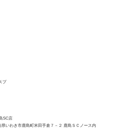
スプ
SC店
福島県いわき市鹿島町米田手倉７－２ 鹿島ＳＣノース内