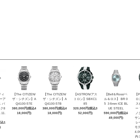
ティ
【The CITIZEN/
【The CITIZEN/
【ASTRON/アス
【Bell＆Ross/ベ
【P
ピーア
ザ・シチズン】A
ザ・シチズン】A
トロン】SBXC1
ル＆ロス】 BR 0
ロ
 パ
Q4100-57E
Q4100-57B
85
5 ３6mm ICE BL
ス
ク8
380,000円(税込4
380,000円(税込4
320,000円(税込3
UE STEEL
ー
.11.
18,000円)
18,000円)
52,000円)
590,000円(税込6
ノ
49,000円)
サン
税込1
レ
)
モデ
4,
内: