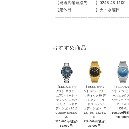
【発送店舗連絡先 】0246-46-1100
【定休日 】火・水曜日
================================
おすすめ商品
【EDOX/エドッ
【TISSOT/ティ
【TISSOT/
クス】 ネプチュ
ソ】 PRX パワー
ソ】 PRX 
ニアン オートマ
マティック80 デ
ールエックス
ティック ジャパ
イミアン・リラ
ワーマティッ
ン リミテッドエ
ード スペシャル
0 T137.407
ディション 8012
エディション T
351.01
0-3BUM-NANNG
137.407.33.051.
108,000円(
M2
00
18,800円
320,000円(税込3
126,000円(税込1
52,000円)
38,600円)