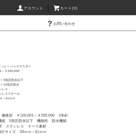
アカウント
カート(0)
お問い合わせ
トン)
>
ジャズマスター
01～￥200,000
>
5気圧防水以下
>
10気圧防水
ンレス
ンレススチール
ｍｍ～41ｍｍ
価格別
￥100,001～￥200,000
3本針
機能
5気圧防水以下
機能性
防水機能
材
ステンレス
ケース素材
時計サイズ
39ｍｍ～41ｍｍ