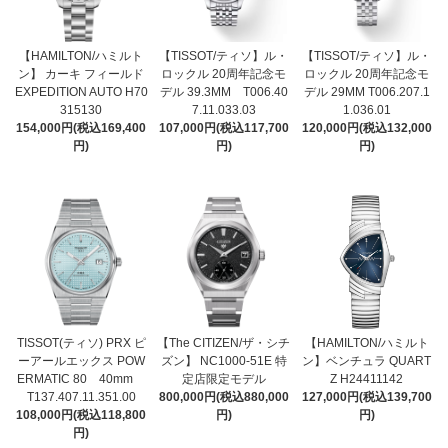
【HAMILTON/ハミルト
【TISSOT/ティソ】ル・
【TISSOT/ティソ】ル・
ン】 カーキ フィールド
ロックル 20周年記念モ
ロックル 20周年記念モ
EXPEDITION AUTO H70
デル 39.3MM T006.40
デル 29MM T006.207.1
315130
7.11.033.03
1.036.01
154,000円(税込169,400
107,000円(税込117,700
120,000円(税込132,000
円)
円)
円)
TISSOT(ティソ) PRX ピ
【The CITIZEN/ザ・シチ
【HAMILTON/ハミルト
ーアールエックス POW
ズン】 NC1000-51E 特
ン】ベンチュラ QUART
ERMATIC 80 40mm
定店限定モデル
Z H24411142
T137.407.11.351.00
800,000円(税込880,000
127,000円(税込139,700
108,000円(税込118,800
円)
円)
円)