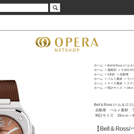
ホーム
>
Bell＆Ross (ベル
ホーム
>
価格別
>
￥300,00
ホーム
>
3本針
>
自動巻
ホーム
>
ベルト素材
>
ラバ
ホーム
>
ケース素材
>
ステ
ホーム
>
時計サイズ
>
39
Bell＆Ross (ベル＆ロス)
自動巻
ベルト素材
時計サイズ
39ｍｍ～
【Bell＆Ros