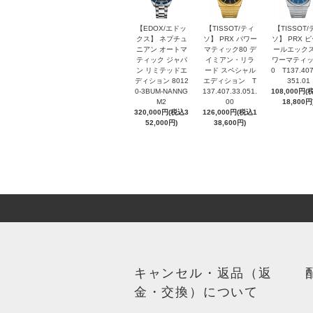
【EDOX/エドッ
【TISSOT/ティ
【TISSOT/
クス】 ネプチュ
ソ】 PRX パワー
ソ】 PRX 
ニアン オートマ
マティック80 デ
ールエックス
ティック ジャパ
イミアン・リラ
ワーマティッ
ン リミテッドエ
ード スペシャル
0 T137.407
ディション 8012
エディション T
351.01
0-3BUM-NANNG
137.407.33.051.
108,000円(
M2
00
18,800円
320,000円(税込3
126,000円(税込1
52,000円)
38,600円)
キャンセル・返品（返
金・交換）について