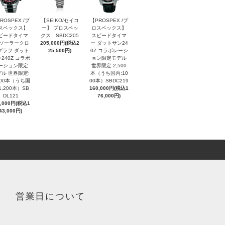
ROSPEX /プ
【SEIKO/セイコ
【PROSPEX /プ
スペックス】
ー】 プロスペッ
ロスペックス】
ピードタイマ
クス SBDC205
スピードタイマ
 ソーラークロ
205,000円(税込2
ー ダットサン24
グラフ ダット
25,500円)
0Z コラボレーシ
240Z コラボ
ョン限定モデル
ーション限定
世界限定:2,500
ル 世界限定:
本（うち国内:10
000本（うち国
00本）SBDC219
1,200本）SB
160,000円(税込1
DL121
76,000円)
0,000円(税込1
43,000円)
営業日について