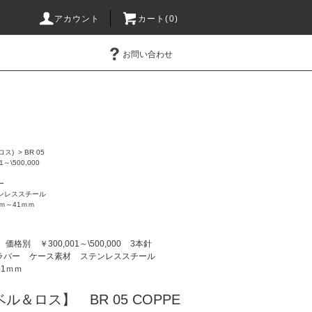
アカウント
カート(0)
お問い合わせ
＆ロス)
>
BR 05
1～\500,000
ー
ンレススチール
ｍｍ～41ｍｍ
価格別
￥300,001～\500,000
3本針
ラバー
ケース素材
ステンレススチール
41ｍｍ
s/ベル＆ロス】 BR 05 COPPE