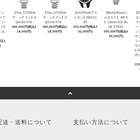
ティ
【The CITIZEN/
【The CITIZEN/
【ASTRON/アス
【Bell＆Ross/ベ
【P
ピーア
ザ・シチズン】A
ザ・シチズン】A
トロン】SBXC1
ル＆ロス】 BR 0
ロ
 パ
Q4100-57E
Q4100-57B
85
5 ３6mm ICE BL
ス
ク8
380,000円(税込4
380,000円(税込4
320,000円(税込3
UE STEEL
ー
.11.
18,000円)
18,000円)
52,000円)
590,000円(税込6
ノ
49,000円)
サン
税込1
レ
)
モデ
4,
内:
13
配送・送料について
支払い方法について