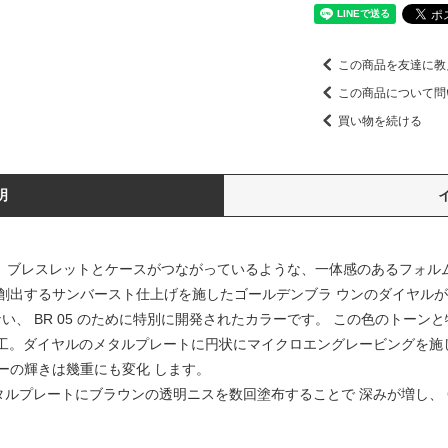
この商品を友達に教
この商品について問
買い物を続ける
明
です。ブレスレットとケースがつながっているような、一体感のあるフォル
創出するサンバースト仕上げを施したゴールデンブラ ウンのダイヤル
チにはない、 BR 05 のために特別に開発されたカラーです。 この色のト
加工。ダイヤルのメタルプレートに円状にマイクロエングレービングを施
ーの輝きは幾重にも変化 します。
ルプレートにブラウンの透明ニスを数回塗布することで 深みが増し、 Cop