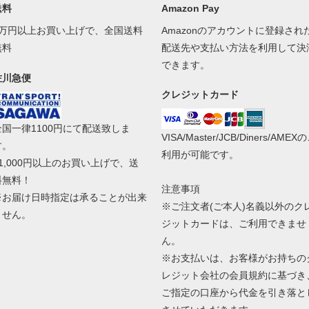
送料
Amazon Pay
1万円以上お買い上げで、全国送料
Amazonのアカウントに登録され
無料
配送先や支払い方法を利用して決
できます。
佐川急便
クレジットカード
全国一律1100円にて配送致しま
VISA/Master/JCB/Diners/AMEX
す。
利用が可能です。
11,000円以上のお買い上げで、送
料無料！
注意事項
※お届け日時指定は承ることが出来
※ご注文者(ご本人)名義以外のク
ません。
ジットカードは、ご利用できませ
ん。
※お支払いは、お客様がお持ちの
レジット会社の会員規約に基づき
ご指定の口座から代金を引き落と