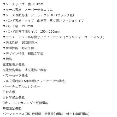
▼ケースサイズ 横 38.3mm
▼ケース素材 スーパーチタニウム
▼ケース表面処理 デュラテクトDLC(ブラック色)
▼バンド素材・タイプ 山羊革 三ツ折れプッシュタイプ
▼バンド幅 19.0mm
▼バンド調整可能サイズ 150～196mm
▼ガラス デュアル球面サファイアガラス（クラリティ・コーティング）
▼防水性能 10気圧防水
▼耐磁性能 耐磁１種
▼デザイン特徴 和紙文字板
▼機能
充電量表示機能
充電警告機能 過充電防止機能
パワーセーブ機能
フル充電時約1.5年可動(パワーセーブ作動時)
パーペチュアルカレンダー
日付表示
日付早修正機能
0時ジャストカレンダー更新機能
時差設定機能
パーフェックス(JIS1種耐磁、衝撃検知機能、針自動補正機能)