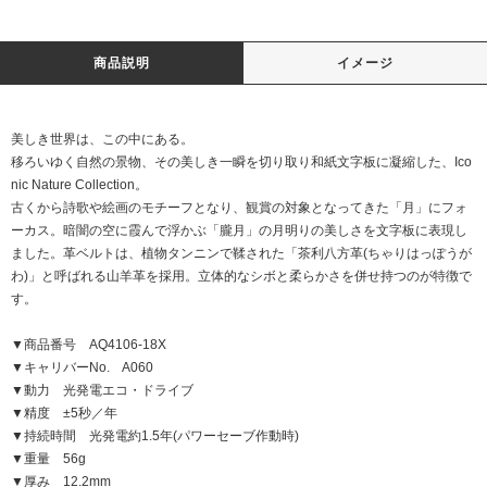
商品説明
イメージ
美しき世界は、この中にある。
移ろいゆく自然の景物、その美しき一瞬を切り取り和紙文字板に凝縮した、Ico
nic Nature Collection。
古くから詩歌や絵画のモチーフとなり、観賞の対象となってきた「月」にフォ
ーカス。暗闇の空に霞んで浮かぶ「朧月」の月明りの美しさを文字板に表現し
ました。革ベルトは、植物タンニンで鞣された「茶利八方革(ちゃりはっぽうが
わ)」と呼ばれる山羊革を採用。立体的なシボと柔らかさを併せ持つのが特徴で
す。
▼商品番号 AQ4106-18X
▼キャリバーNo. A060
▼動力 光発電エコ・ドライブ
▼精度 ±5秒／年
▼持続時間 光発電約1.5年(パワーセーブ作動時)
▼重量 56g
▼厚み 12.2mm