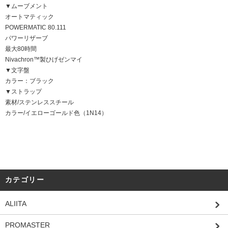
▼ムーブメント
オートマティック
POWERMATIC 80.111
パワーリザーブ
最大80時間
Nivachron™製ひげゼンマイ
▼文字盤
カラー：ブラック
▼ストラップ
素材/ステンレススチール
カラー/イエローゴールド色（1N14）
カテゴリー
ALIITA
PROMASTER