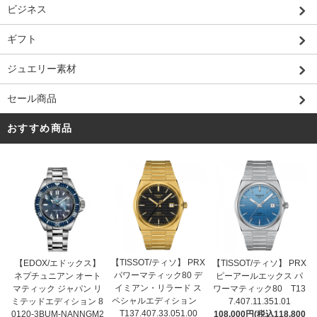
ビジネス
ギフト
ジュエリー素材
セール商品
おすすめ商品
【TISSOT/ティソ】 PRX
【EDOX/エドックス】
【TISSOT/ティソ】 PRX
パワーマティック80 デ
ネプチュニアン オート
ピーアールエックス パ
イミアン・リラード ス
マティック ジャパン リ
ワーマティック80 T13
ペシャルエディション
ミテッドエディション 8
7.407.11.351.01
T137.407.33.051.00
0120-3BUM-NANNGM2
108,000円(税込118,800