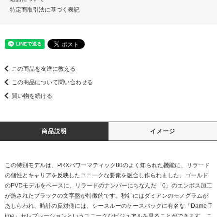
特定商取引法に基づく表記
この商品を友達に教える
この商品について問い合わせる
買い物を続ける
商品説明
イメージ
この特別モデルは、PRXパワーマティック80のよく知られた機能に、リラード
の個性とキャリアを反映したユニークな要素を融合し作られました。ゴールド
のPVDモデルをベースに、リラードのナンバーにちなんだ「0」のエンボス加工
が施されたブラックの文字盤が特徴的です。秒針にはダミアンのモノグラムが
あしらわれ、時計の反対側には、シースルーのケースバックに有名な「Dame T
ime」セレブレーションというユニークなビジュアルを見ることができます。こ