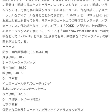
の要素は、時計に深みとストーリーのエッセンスを加えています。時計のフラ
ンジからは、それぞれの象限がリラードのストーリーの一部を物語る、よりパ
ーソナルなディテールを見ることができます。「DAME」と「TIME」はそれぞ
れ左上と右上を飾っており、リラードのコート上での呼び名とクラッチ・パフ
ォーマンスの代名詞となっている。右下には「DDKK」と記され、彼の家族へ
のオマージュが込められている。左下には「You Know What Time It Is」の頭文
字をとって「YKWTII」と大胆に記されており、象徴的な「ディムタイム」の瞬
間を演出している。
▼ケース
防水：10気圧防水（100 m/330 ft）
厚さ(mm)：10.9
シースルーケースバック
長さ(mm)：39.50
幅(mm)：40.00
ケース素材
イエローゴールドPVDコーティング
316L ステンレススチールケース
ラグ(mm)：12.00
ケース形状：トノ―（樽型）
ガラス素材
傷防止加工無反射コーティングサファイアクリスタルガラス