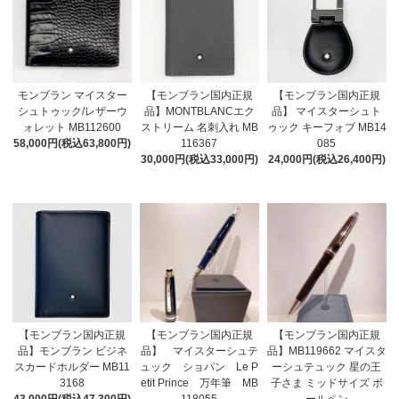
モンブラン マイスター
【モンブラン国内正規
【モンブラン国内正規
シュトゥック/レザーウ
品】MONTBLANCエク
品】 マイスターシュト
ォレット MB112600
ストリーム 名刺入れ MB
ゥック キーフォブ MB14
58,000円(税込63,800円)
116367
085
30,000円(税込33,000円)
24,000円(税込26,400円)
【モンブラン国内正規
【モンブラン国内正規
【モンブラン国内正規
品】モンブラン ビジネ
品】 マイスターシュテ
品】MB119662 マイスタ
スカードホルダー MB11
ュック ショパン Le P
ーシュテュック 星の王
3168
etit Prince 万年筆 MB
子さま ミッドサイズ ボ