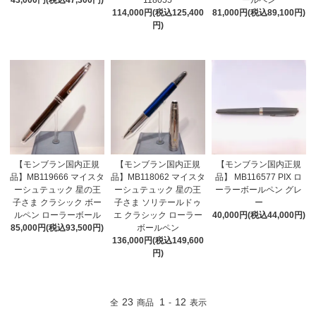
43,000円(税込47,300円)
118055
ールペン
114,000円(税込125,400
81,000円(税込89,100円)
円)
【モンブラン国内正規
【モンブラン国内正規
【モンブラン国内正規
品】MB119666 マイスタ
品】MB118062 マイスタ
品】 MB116577 PIX ロ
ーシュテュック 星の王
ーシュテュック 星の王
ーラーボールペン グレ
子さま クラシック ボー
子さま ソリテールドゥ
ー
ルペン ローラーボール
エ クラシック ローラー
40,000円(税込44,000円)
85,000円(税込93,500円)
ボールペン
136,000円(税込149,600
円)
23
1
12
全
商品
-
表示