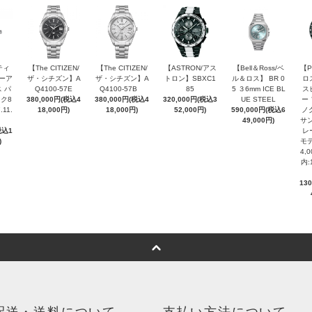
ティ
【The CITIZEN/
【The CITIZEN/
【ASTRON/アス
【Bell＆Ross/ベ
【P
ピーア
ザ・シチズン】A
ザ・シチズン】A
トロン】SBXC1
ル＆ロス】 BR 0
ロ
 パ
Q4100-57E
Q4100-57B
85
5 ３6mm ICE BL
ス
ク8
380,000円(税込4
380,000円(税込4
320,000円(税込3
UE STEEL
ー
.11.
18,000円)
18,000円)
52,000円)
590,000円(税込6
ノ
49,000円)
サン
税込1
レ
)
モデ
4,
内:
13