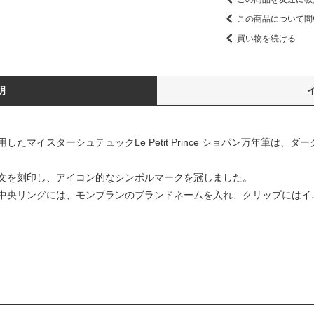
この商品について問
買い物を続ける
明
たマイスターシュテュックLe Petit Prince ショパン万年筆は、
文を刻印し、アイコン的なシンボルマークを冠しました。
中央リングには、モンブランのブランドネームを入れ、クリップにはイ