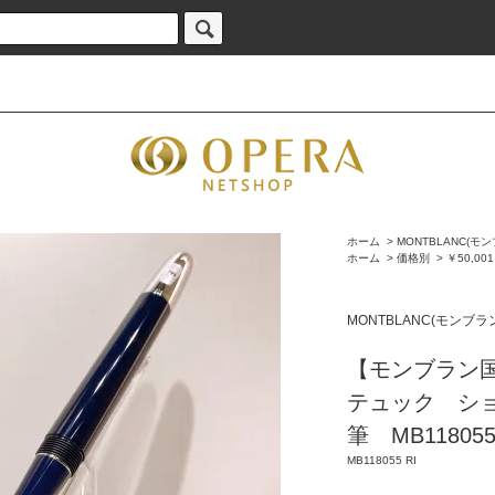
ホーム
>
MONTBLANC(モ
ホーム
>
価格別
>
￥50,00
MONTBLANC(モンブラ
【モンブラン
テュック ショパン
筆 MB11805
MB118055 RI