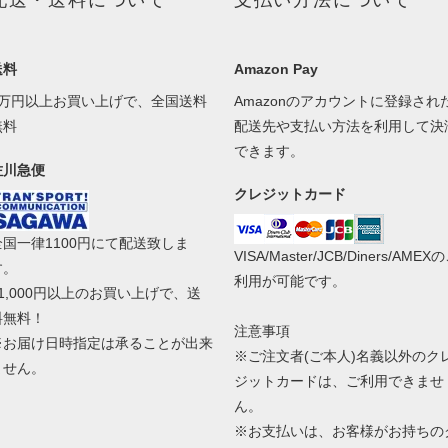
配送・送料について
支払い方法について
送料
Amazon Pay
1万円以上お買い上げで、全国送料
Amazonのアカウントに登録され
無料
配送先や支払い方法を利用して決
できます。
佐川急便
クレジットカード
全国一律1100円にて配送致しま
VISA/Master/JCB/Diners/AMEX
す。
利用が可能です。
11,000円以上のお買い上げで、送
料無料！
注意事項
※お届け日時指定は承ることが出来
※ご注文者(ご本人)名義以外のク
ません。
ジットカードは、ご利用できませ
ん。
※お支払いは、お客様がお持ちの