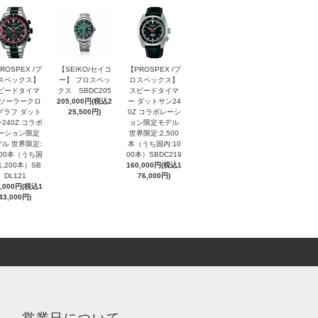
ROSPEX /プ
【SEIKO/セイコ
【PROSPEX /プ
スペックス】
ー】 プロスペッ
ロスペックス】
ピードタイマ
クス SBDC205
スピードタイマ
 ソーラークロ
205,000円(税込2
ー ダットサン24
グラフ ダット
25,500円)
0Z コラボレーシ
240Z コラボ
ョン限定モデル
ーション限定
世界限定:2,500
ル 世界限定:
本（うち国内:10
000本（うち国
00本）SBDC219
1,200本）SB
160,000円(税込1
DL121
76,000円)
0,000円(税込1
43,000円)