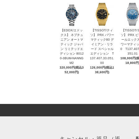
【EDOX/エドッ
【TISSOT/ティ
【TISSOT/
クス】 ネプチュ
ソ】 PRX パワー
ソ】 PRX 
ニアン オートマ
マティック80 デ
ールエックス
ティック ジャパ
イミアン・リラ
ワーマティッ
ン リミテッドエ
ード スペシャル
0 T137.407
ディション 8012
エディション T
351.01
0-3BUM-NANNG
137.407.33.051.
108,000円(
M2
00
18,800円
320,000円(税込3
126,000円(税込1
52,000円)
38,600円)