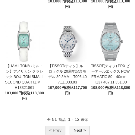
103,000円(税込113,300
103,000円(税込113,300
円)
円)
【HAMILTON/ハミルト
【TISSOT/ティソ】ル・
TISSOT(ティソ) PRX ピ
ン】アメリカン クラシ
ロックル 20周年記念モ
ーアールエックス POW
ック BOULTON SMALL
デル 39.3MM T006.40
ERMATIC 80 40mm
SECOND QUARTZ M
7.11.033.03
T137.407.11.351.00
H13321861
107,000円(税込117,700
108,000円(税込118,800
103,000円(税込113,300
円)
円)
円)
51
1
12
全
商品
-
表示
< Prev
Next >