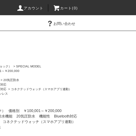
アカウント
カート(0)
お問い合わせ
ショック）
>
SPECIAL MODEL
01～￥200,000
>
20気圧防水
th対応
th対応
>
コネクテッドウォッチ（スマホアプリ連動）
ンレス
ク）
価格別
￥100,001～￥200,000
防水機能
20気圧防水
機能性
Bluetooth対応
コネクテッドウォッチ（スマホアプリ連動）
ス