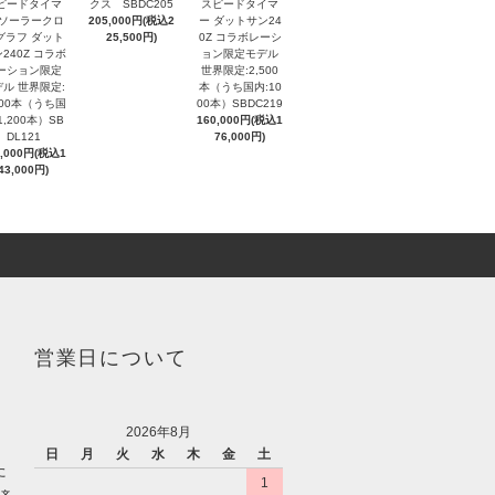
ピードタイマ
クス SBDC205
スピードタイマ
 ソーラークロ
205,000円(税込2
ー ダットサン24
グラフ ダット
25,500円)
0Z コラボレーシ
240Z コラボ
ョン限定モデル
ーション限定
世界限定:2,500
ル 世界限定:
本（うち国内:10
000本（うち国
00本）SBDC219
1,200本）SB
160,000円(税込1
DL121
76,000円)
0,000円(税込1
43,000円)
営業日について
2026年8月
日
月
火
水
木
金
土
た
1