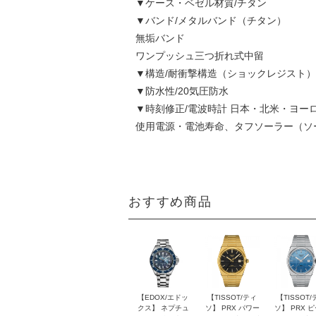
▼ケース・ベゼル材質/チタン
▼バンド/メタルバンド（チタン）
無垢バンド
ワンプッシュ三つ折れ式中留
▼構造/耐衝撃構造（ショックレジスト）
▼防水性/20気圧防水
▼時刻修正/電波時計 日本・北米・ヨーロッ
使用電源・電池寿命、タフソーラー（ソ
おすすめ商品
【EDOX/エドッ
【TISSOT/ティ
【TISSOT/
クス】 ネプチュ
ソ】 PRX パワー
ソ】 PRX 