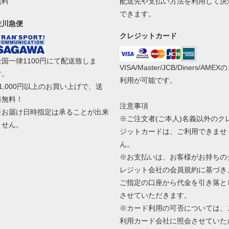
無料
配送先や支払い方法を利用して決
できます。
佐川急便
クレジットカード
全国一律1100円にて配送致しま
VISA/Master/JCB/Diners/AMEX
す。
利用が可能です。
11,000円以上のお買い上げで、送
料無料！
注意事項
※お届け日時指定は承ることが出来
※ご注文者(ご本人)名義以外のク
ません。
ジットカードは、ご利用できませ
ん。
※お支払いは、お客様がお持ちの
レジット会社の会員規約に基づき
ご指定の口座から代金を引き落と
させていただきます。
※カード利用の可否については、
利用カード会社に照会させていた