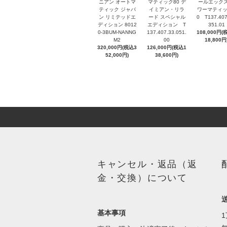
ニアン オートマ
マティック80 デ
ールエックス
ティック ジャパ
イミアン・リラ
ワーマティッ
ン リミテッドエ
ード スペシャル
0 T137.407
ディション 8012
エディション T
351.01
0-3BUM-NANNG
137.407.33.051.
108,000円(
M2
00
18,800円
320,000円(税込3
126,000円(税込1
52,000円)
38,600円)
キャンセル・返品（返
金・交換）について
基本事項