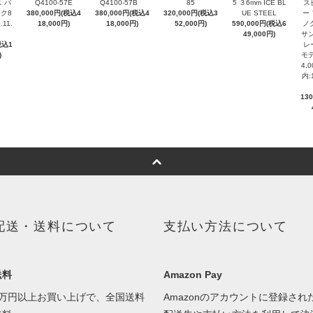
 パ
Q4100-57E
Q4100-57B
85
5 ３6mm ICE BL
ス
ク8
380,000円(税込4
380,000円(税込4
320,000円(税込3
UE STEEL
ー
.11.
18,000円)
18,000円)
52,000円)
590,000円(税込6
ノ
49,000円)
サン
税込1
レ
)
モデ
4,
内:
13
配送・送料について
支払い方法について
送料
Amazon Pay
1万円以上お買い上げで、全国送料
Amazonのアカウントに登録され