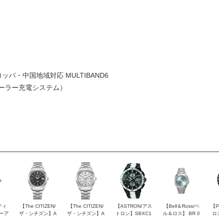
パ・中国地域対応 MULTIBAND6
ーラー充電システム）
ティ
【The CITIZEN/
【The CITIZEN/
【ASTRON/アス
【Bell＆Ross/ベ
【P
ピーア
ザ・シチズン】A
ザ・シチズン】A
トロン】SBXC1
ル＆ロス】 BR 0
ロ