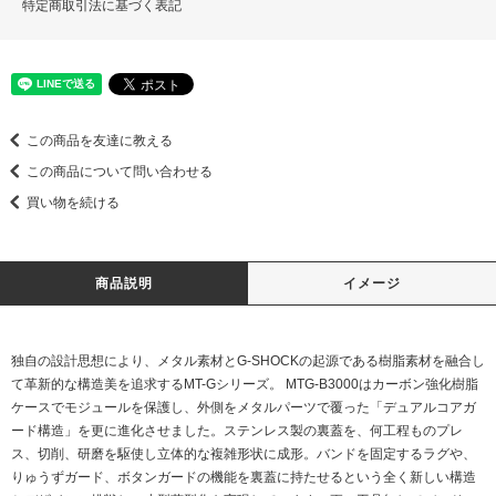
特定商取引法に基づく表記
この商品を友達に教える
この商品について問い合わせる
買い物を続ける
商品説明
イメージ
独自の設計思想により、メタル素材とG-SHOCKの起源である樹脂素材を融合し
て革新的な構造美を追求するMT-Gシリーズ。 MTG-B3000はカーボン強化樹脂
ケースでモジュールを保護し、外側をメタルパーツで覆った「デュアルコアガ
ード構造」を更に進化させました。ステンレス製の裏蓋を、何工程ものプレ
ス、切削、研磨を駆使し立体的な複雑形状に成形。バンドを固定するラグや、
りゅうずガード、ボタンガードの機能を裏蓋に持たせるという全く新しい構造