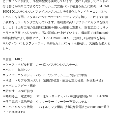
とデザインに挑戦し、小型薄型化も実現しています。更に工具無しでバンドの
付け替えが簡単にできるワンプッシュ式交換バンド構造を新たに開発。MTG-B
3000BDはステンレスとファインレジンにより軽量化したレイヤーコンポジッ
トバンドを採用。メタルパーツにカラーIPコーティングを施し、これまでに無
い新鮮なカラーリングになっています。透明度の高いサファイアガラスを採用
し、カシオ山形工場の微細加工技術を用いた繊細な造形と、蒸着加工によりソ
ーラー文字板でありながら、高い質感に仕上げています。機能面ではBluetooth
®通信機能により専用アプリ「CASIO WATCHES」と接続し時刻情報を取得。
マルチバンド6とタフソーラー、高輝度なLEDライトも搭載し、実用性も備えま
した。
▼質量 148 g
▼ケース・ベゼル材質 カーボン／ステンレススチール
▼バンド 無垢バンド
▼レイヤーコンポジットバンド ワンプッシュ三つ折れ式中留
▼構造 トリプルGレジスト（耐衝撃構造・耐遠心重力性能・耐振動構造）
カーボンコアガード構造
▼防水性 20気圧防水
▼時刻修正 電波時計 日本・北米・ヨーロッパ・中国地域対応 MULTIBAND6
▼使用電源・電池寿命 タフソーラー（ソーラー充電システム）
▼モバイルリンク機能 モバイルリンク機能（対応携帯電話とのBluetooth通信
による機能連動）