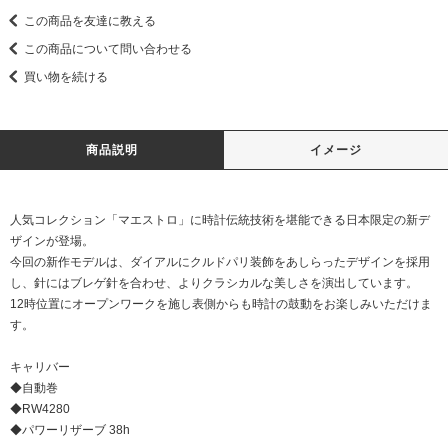
この商品を友達に教える
この商品について問い合わせる
買い物を続ける
商品説明
イメージ
人気コレクション「マエストロ」に時計伝統技術を堪能できる日本限定の新デ
ザインが登場。
今回の新作モデルは、ダイアルにクルドパリ装飾をあしらったデザインを採用
し、針にはブレゲ針を合わせ、よりクラシカルな美しさを演出しています。
12時位置にオープンワークを施し表側からも時計の鼓動をお楽しみいただけま
す。
キャリバー
◆自動巻
◆RW4280
◆パワーリザーブ 38h