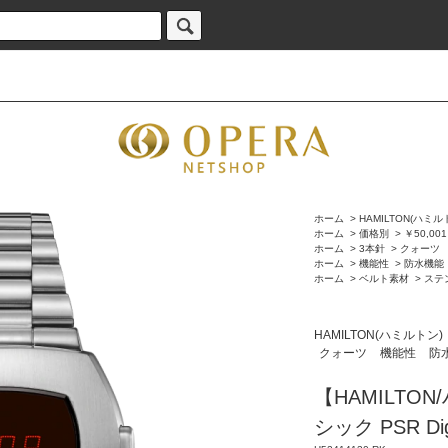
ホーム
>
HAMILTON(ハミル
ホーム
>
価格別
>
￥50,00
ホーム
>
3本針
>
クォーツ
ホーム
>
機能性
>
防水機能
ホーム
>
ベルト素材
>
ステ
HAMILTON(ハミルトン)
クォーツ
機能性
防
【HAMILTO
シック PSR Digi