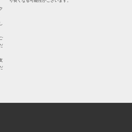
り長くなる可能性がございます。
ク
、
し
ご
だ
支
だ