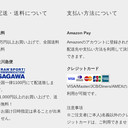
配送・送料について
支払い方法について
送料
Amazon Pay
1万円以上お買い上げで、全国送料
Amazonのアカウントに登録され
無料
配送先や支払い方法を利用して決
できます。
佐川急便
クレジットカード
全国一律1100円にて配送致しま
VISA/Master/JCB/Diners/AMEX
す。
利用が可能です。
11,000円以上のお買い上げで、送
料無料！
注意事項
※お届け日時指定は承ることが出来
※ご注文者(ご本人)名義以外のク
ません。
ジットカードは、ご利用できませ