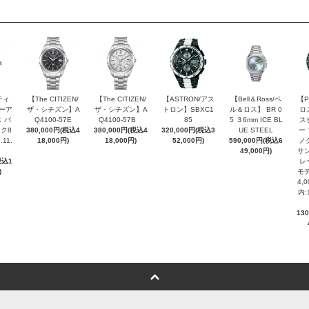
ティ
【The CITIZEN/
【The CITIZEN/
【ASTRON/アス
【Bell＆Ross/ベ
【P
ピーア
ザ・シチズン】A
ザ・シチズン】A
トロン】SBXC1
ル＆ロス】 BR 0
ロ
 パ
Q4100-57E
Q4100-57B
85
5 ３6mm ICE BL
ス
ク8
380,000円(税込4
380,000円(税込4
320,000円(税込3
UE STEEL
ー
.11.
18,000円)
18,000円)
52,000円)
590,000円(税込6
ノ
49,000円)
サン
税込1
レ
)
モデ
4,
内:
13