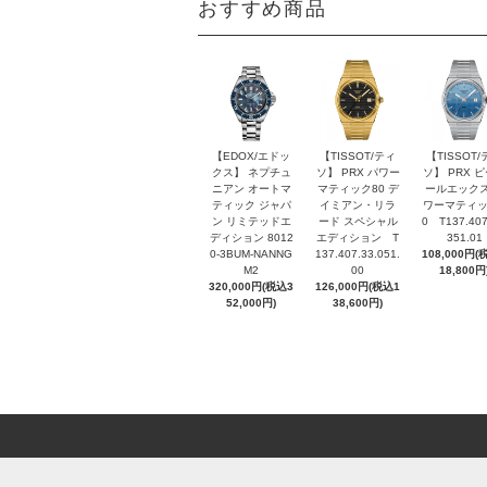
おすすめ商品
【EDOX/エドッ
【TISSOT/ティ
【TISSOT/
クス】 ネプチュ
ソ】 PRX パワー
ソ】 PRX 
ニアン オートマ
マティック80 デ
ールエックス
ティック ジャパ
イミアン・リラ
ワーマティッ
ン リミテッドエ
ード スペシャル
0 T137.407
ディション 8012
エディション T
351.01
0-3BUM-NANNG
137.407.33.051.
108,000円(
M2
00
18,800円
320,000円(税込3
126,000円(税込1
52,000円)
38,600円)