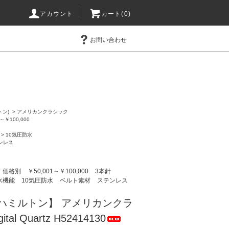
アカウント
カート(0)
お問い合わせ
トン)
>
アメリカンクラシック
1～￥100,000
>
10気圧防水
ンレス
価格別
￥50,001～￥100,000
3本針
水機能
10気圧防水
ベルト素材
ステンレス
N/ハミルトン】 アメリカンクラ
tal Quartz H52414130