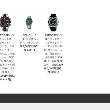
ROSPEX /プ
【SEIKO/セイコ
【PROSPEX /プ
スペックス】
ー】 プロスペッ
ロスペックス】
ピードタイマ
クス SBDC205
スピードタイマ
 ソーラークロ
205,000円(税込2
ー ダットサン24
グラフ ダット
25,500円)
0Z コラボレーシ
240Z コラボ
ョン限定モデル
ーション限定
世界限定:2,500
ル 世界限定:
本（うち国内:10
000本（うち国
00本）SBDC219
1,200本）SB
160,000円(税込1
DL121
76,000円)
0,000円(税込1
43,000円)