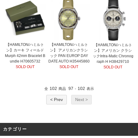
【HAMILTON/ハミルト
【HAMILTON/ハミルト
【HAMILTON/ハミルト
ン】カーキ フィールド
ン】 アメリカンクラシ
ン】アメリカン クラシ
Murph 42mm Bracelet B
ック PAN EUROP DAY
ックIntra-Matic Chronog
undle H70605732
DATE AUTO H35445860
raph H H38429710
SOLD OUT
SOLD OUT
SOLD OUT
102
97
102
全
商品
-
表示
< Prev
Next >
カテゴリー