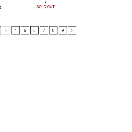
3
SOLD OUT
)
3
4
5
6
7
8
9
>