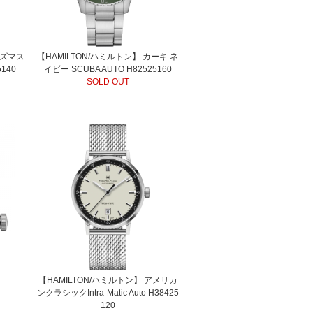
ャズマス
【HAMILTON/ハミルトン】 カーキ ネ
5140
イビー SCUBA AUTO H82525160
SOLD OUT
【HAMILTON/ハミルトン】 アメリカ
ンクラシックIntra-Matic Auto H38425
120