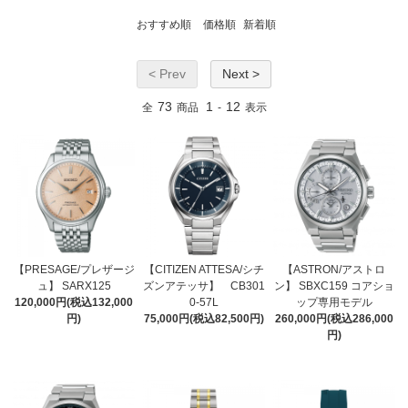
おすすめ順
価格順
新着順
< Prev
Next >
73
1
12
全
商品
-
表示
【PRESAGE/プレザージ
【CITIZEN ATTESA/シチ
【ASTRON/アストロ
ュ】 SARX125
ズンアテッサ】 CB301
ン】 SBXC159 コアショ
120,000円(税込132,000
0-57L
ップ専用モデル
円)
75,000円(税込82,500円)
260,000円(税込286,000
円)