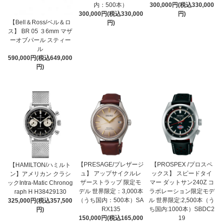
内：500本）
300,000円(税込330,000
300,000円(税込330,000
円)
【Bell＆Ross/ベル＆ロ
円)
ス】 BR 05 ３6mm マザ
ーオブパール スティー
ル
590,000円(税込649,000
円)
【PRESAGE/プレザージ
【PROSPEX /プロスペ
【HAMILTON/ハミルト
ュ】 アップサイクルレ
ックス】 スピードタイ
ン】アメリカン クラシ
ザーストラップ 限定モ
マー ダットサン240Z コ
ックIntra-Matic Chronog
デル 世界限定：3,000本
ラボレーション限定モデ
raph H H38429130
（うち国内：500本）SA
ル 世界限定:2,500本（う
325,000円(税込357,500
RX135
ち国内:1000本）SBDC2
円)
150,000円(税込165,000
19