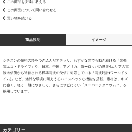
この商品を友達に教える
この商品について問い合わせる
買い物を続ける
商品説明
イメージ
シチズンの技術の粋をつぎ込んだアテッサ。わずかな光でも動き続ける「光発
電エコ・ドライブ」や、日本、中国、アメリカ、ヨーロッパの世界4エリアの電
波送信所から送信される標準電波の受信に対応している「電波時計(ワールドタ
イム)」など、過酷な環境に耐えうるハイスペックな機能を搭載。素材は、キズ
に強く、軽く、肌にやさしく、さらにサビにくい「スーパーチタニウム™」を
採用しています。
カテゴリー