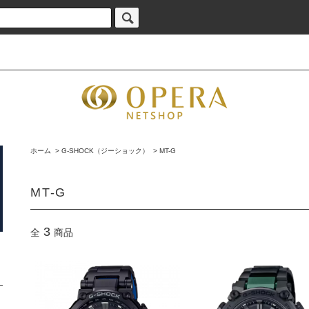
ホーム
>
G-SHOCK（ジーショック）
>
MT-G
MT-G
3
全
商品