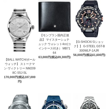
【モンブラン国内正規
品】 マイスターシュテ
【G-SHOCK/ Gショッ
ュック ウォレット4cc(コ
ク】】 G-STEEL GST-B
インケース付き） MB71
300WLP-1AJR
64
56,000円(税込61,600円)
63,000円(税込69,300円)
【BALL WATCH/ボール
ウォッチ】 ストークマ
ン ヴィクトリー NM209
8C-S5J-SL
170,000円(税込187,000
円)