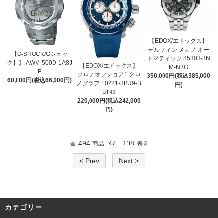
【EDOX/エドックス】
デルフィン メカノ オー
【G-SHOCK/Gショッ
トマティック 85303-3N
ク】】 AWM-500D-1A8J
【EDOX/エドックス】
M-NBG
F
クロノオフショア1 クロ
350,000円(税込385,000
60,000円(税込66,000円)
ノグラフ 10221-3BU9-B
円)
UIN9
220,000円(税込242,000
円)
494
97
108
全
商品
-
表示
< Prev
Next >
カテゴリー