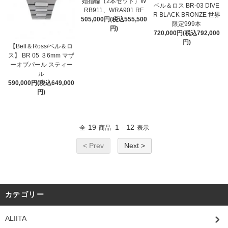
婚指輪（2本セット）W
ベル＆ロス BR-03 DIVE
RB911、WRA901 RF
R BLACK BRONZE 世界
505,000円(税込555,500
限定999本
円)
720,000円(税込792,000
円)
【Bell＆Ross/ベル＆ロ
ス】 BR 05 ３6mm マザ
ーオブパール スティー
ル
590,000円(税込649,000
円)
19
1
12
全
商品
-
表示
< Prev
Next >
カテゴリー
ALIITA