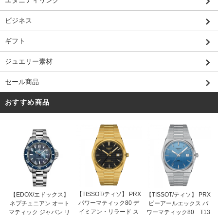
エタニティリング
ビジネス
ギフト
ジュエリー素材
セール商品
おすすめ商品
【TISSOT/ティソ】 PRX
【EDOX/エドックス】
【TISSOT/ティソ】 PRX
パワーマティック80 デ
ネプチュニアン オート
ピーアールエックス パ
イミアン・リラード ス
マティック ジャパン リ
ワーマティック80 T13