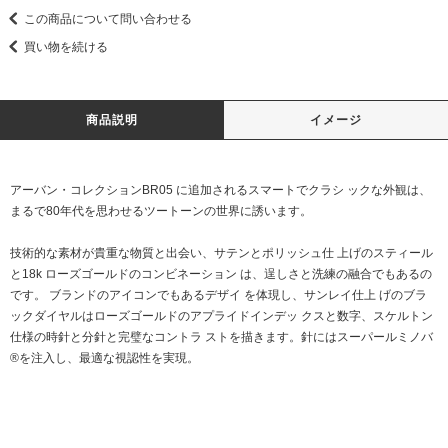
この商品について問い合わせる
買い物を続ける
商品説明
イメージ
アーバン・コレクションBR05 に追加されるスマートでクラシ ックな外観は、
まるで80年代を思わせるツートーンの世界に誘います。
技術的な素材が貴重な物質と出会い、サテンとポリッシュ仕 上げのスティール
と18k ローズゴールドのコンビネーション は、逞しさと洗練の融合でもあるの
です。 ブランドのアイコンでもあるデザイ を体現し、サンレイ仕上 げのブラ
ックダイヤルはローズゴールドのアプライドインデッ クスと数字、スケルトン
仕様の時針と分針と完璧なコントラ ストを描きます。針にはスーパールミノバ
®を注入し、最適な視認性を実現。