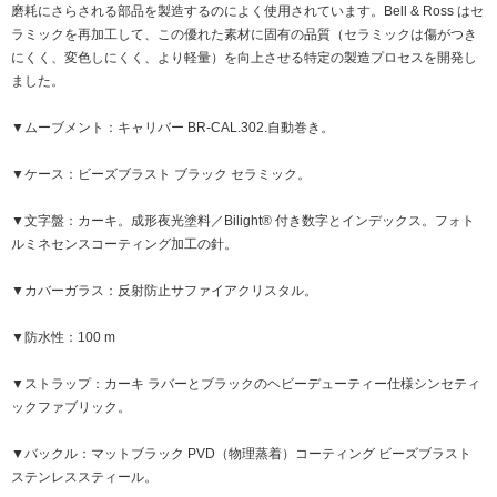
磨耗にさらされる部品を製造するのによく使用されています。Bell & Ross はセ
ラミックを再加工して、この優れた素材に固有の品質（セラミックは傷がつき
にくく、変色しにくく、より軽量）を向上させる特定の製造プロセスを開発し
ました。
▼ムーブメント：キャリバー BR-CAL.302.自動巻き。
▼ケース：ビーズブラスト ブラック セラミック。
▼文字盤：カーキ。成形夜光塗料／Bilight® 付き数字とインデックス。フォト
ルミネセンスコーティング加工の針。
▼カバーガラス：反射防止サファイアクリスタル。
▼防水性：100 m
▼ストラップ：カーキ ラバーとブラックのヘビーデューティー仕様シンセティ
ックファブリック。
▼バックル：マットブラック PVD（物理蒸着）コーティング ビーズブラスト
ステンレススティール。