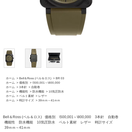
ホーム
>
Bell＆Ross (ベル＆ロス)
>
BR 03
ホーム
>
価格別
>
\500,001～\800,000
ホーム
>
3本針
>
自動巻
ホーム
>
機能性
>
防水機能
>
10気圧防水
ホーム
>
ベルト素材
>
レザー
ホーム
>
時計サイズ
>
39ｍｍ～41ｍｍ
Bell＆Ross (ベル＆ロス)
価格別
\500,001～\800,000
3本針
自動巻
機能性
防水機能
10気圧防水
ベルト素材
レザー
時計サイズ
39ｍｍ～41ｍｍ