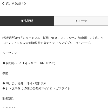
買い物を続ける
商品説明
イメージ
時計業界初の「ミューメタル」採用で８０，０００A/ｍの高耐磁性を実現。さ
らに７，５００Gsの耐衝撃性も備えたディペンダブル・ダイバーズ。
ムーブメント
◆ 自動巻（BALLキャリバー RR1102-C）
機能
◆ 時、分、秒針 日付・曜日表示
◆ 針・文字盤に15個の自発光マイクロ・ガスライト
耐衝撃性