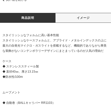
商品説明
イメージ
スタイリッシュなフォルムに高い基本性能
スタイリッシュなケースフォルムと、アプライド・メタルインデックスの上に
最大の自発光マイクロ・ガスライトを搭載するなど、機能的でありながら華美
な装飾がないコンテンポラリーデザインにまとまっているのが人気の理由だ
ケース
◆ ステンレススティール製
◆ 直径40㎜、厚さ13.15㎜
◆防水性/100m
ムーブメント
◆ 自動巻（BALLキャリバー RR1103）