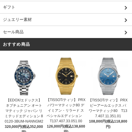
ギフト
ジュエリー素材
セール商品
おすすめ商品
【TISSOT/ティソ】 PRX
【EDOX/エドックス】
【TISSOT/ティソ】 PRX
パワーマティック80 デ
ネプチュニアン オート
ピーアールエックス パ
イミアン・リラード ス
マティック ジャパン リ
ワーマティック80 T13
ペシャルエディション
ミテッドエディション 8
7.407.11.351.01
T137.407.33.051.00
0120-3BUM-NANNGM2
108,000円(税込118,800
126,000円(税込138,600
320,000円(税込352,000
円)
円)