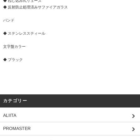
◆ ねじ込み式リューズ
◆ 反射防止処理済みサファイアガラス
バンド
◆ ステンレススティール
文字盤カラー
◆ ブラック
カテゴリー
ALIITA
PROMASTER