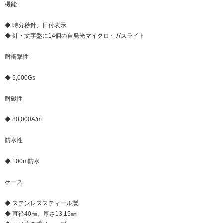
機能
◆ 時分秒針、日付表示
◆ 針・文字盤に14個の自発光マイクロ・ガスライト
耐衝撃性
◆ 5,000Gs
耐磁性
◆ 80,000A/m
防水性
◆ 100m防水
ケース
◆ ステンレススティール製
◆ 直径40㎜、厚さ13.15㎜