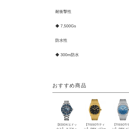
耐衝撃性
◆ 7,500Gs
防水性
◆ 300m防水
おすすめ商品
【EDOX/エドッ
【TISSOT/ティ
【TISSOT/
クス】 ネプチュ
ソ】 PRX パワー
ソ】 PRX 