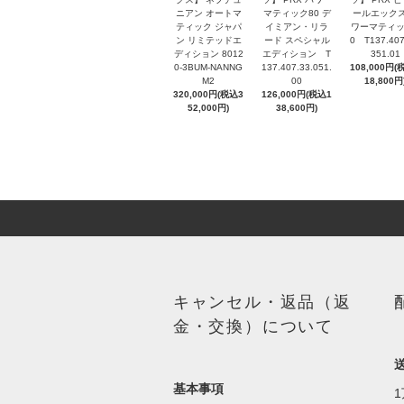
ニアン オートマ
マティック80 デ
ールエックス
ティック ジャパ
イミアン・リラ
ワーマティッ
ン リミテッドエ
ード スペシャル
0 T137.407
ディション 8012
エディション T
351.01
0-3BUM-NANNG
137.407.33.051.
108,000円(
M2
00
18,800円
320,000円(税込3
126,000円(税込1
52,000円)
38,600円)
キャンセル・返品（返
金・交換）について
基本事項