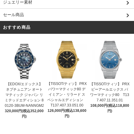
ジュエリー素材
セール商品
おすすめ商品
【TISSOT/ティソ】 PRX
【EDOX/エドックス】
【TISSOT/ティソ】 PRX
パワーマティック80 デ
ネプチュニアン オート
ピーアールエックス パ
イミアン・リラード ス
マティック ジャパン リ
ワーマティック80 T13
ペシャルエディション
ミテッドエディション 8
7.407.11.351.01
T137.407.33.051.00
0120-3BUM-NANNGM2
108,000円(税込118,800
126,000円(税込138,600
320,000円(税込352,000
円)
円)
円)