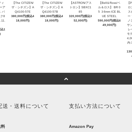
ティ
【The CITIZEN/
【The CITIZEN/
【ASTRON/アス
【Bell＆Ross/ベ
【P
ピーア
ザ・シチズン】A
ザ・シチズン】A
トロン】SBXC1
ル＆ロス】 BR 0
ロ
 パ
Q4100-57E
Q4100-57B
85
5 ３6mm ICE BL
ス
ク8
380,000円(税込4
380,000円(税込4
320,000円(税込3
UE STEEL
ー
.11.
18,000円)
18,000円)
52,000円)
590,000円(税込6
ノ
49,000円)
サン
税込1
レ
)
モデ
4,
内:
13
配送・送料について
支払い方法について
送料
Amazon Pay