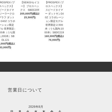
ROSPEX /プ
【SEIKO/セイコ
【PROSPEX /プ
スペックス】
ー】 プロスペッ
ロスペックス】
ピードタイマ
クス SBDC205
スピードタイマ
 ソーラークロ
205,000円(税込2
ー ダットサン24
グラフ ダット
25,500円)
0Z コラボレーシ
240Z コラボ
ョン限定モデル
ーション限定
世界限定:2,500
ル 世界限定:
本（うち国内:10
000本（うち国
00本）SBDC219
1,200本）SB
160,000円(税込1
DL121
76,000円)
0,000円(税込1
43,000円)
営業日について
2026年8月
日
月
火
水
木
金
土