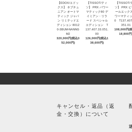
【EDOX/エドッ
【TISSOT/ティ
【TISSOT/
クス】 ネプチュ
ソ】 PRX パワー
ソ】 PRX 
ニアン オートマ
マティック80 デ
ールエックス
ティック ジャパ
イミアン・リラ
ワーマティッ
ン リミテッドエ
ード スペシャル
0 T137.407
ディション 8012
エディション T
351.01
0-3BUM-NANNG
137.407.33.051.
108,000円(
M2
00
18,800円
320,000円(税込3
126,000円(税込1
52,000円)
38,600円)
キャンセル・返品（返
金・交換）について