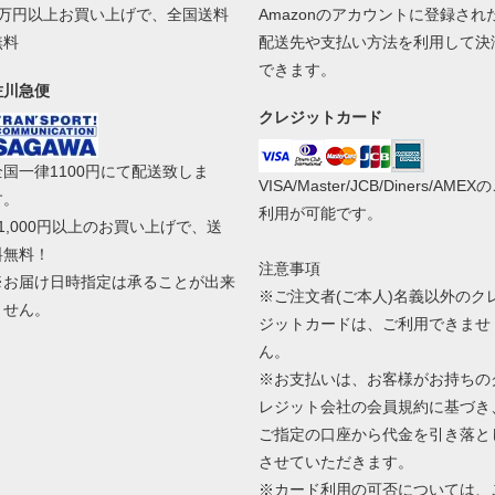
1万円以上お買い上げで、全国送料
Amazonのアカウントに登録され
無料
配送先や支払い方法を利用して決
できます。
佐川急便
クレジットカード
全国一律1100円にて配送致しま
VISA/Master/JCB/Diners/AMEX
す。
利用が可能です。
11,000円以上のお買い上げで、送
料無料！
注意事項
※お届け日時指定は承ることが出来
※ご注文者(ご本人)名義以外のク
ません。
ジットカードは、ご利用できませ
ん。
※お支払いは、お客様がお持ちの
レジット会社の会員規約に基づき
ご指定の口座から代金を引き落と
させていただきます。
※カード利用の可否については、