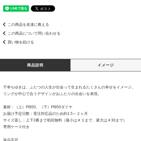
この商品を友達に教える
この商品について問い合わせる
買い物を続ける
商品説明
イメージ
千幸ちゆきは、ふたつの人生が出会って生まれるたくさんの幸せをイメージ。
リングが中心で合うデザインがおふたりの出会いを表現。
素材：（上）Pt950、（下）Pt950ダイヤ
お届け予定日数：受注対応品のため約1.5～２ヶ月
サイズ直し：上下3番まで初回無料（最小は＃３まで、最大は＃30まで）
専用ケース付き
返品不可