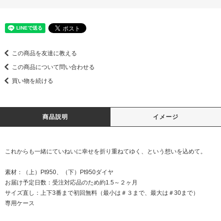
この商品を友達に教える
この商品について問い合わせる
買い物を続ける
商品説明
イメージ
これからも一緒にていねいに幸せを折り重ねてゆく、という想いを込めて。
素材：（上）Pt950、（下）Pt950ダイヤ
お届け予定日数：受注対応品のため約1.5～２ヶ月
サイズ直し：上下3番まで初回無料（最小は＃３まで、最大は＃30まで）
専用ケース