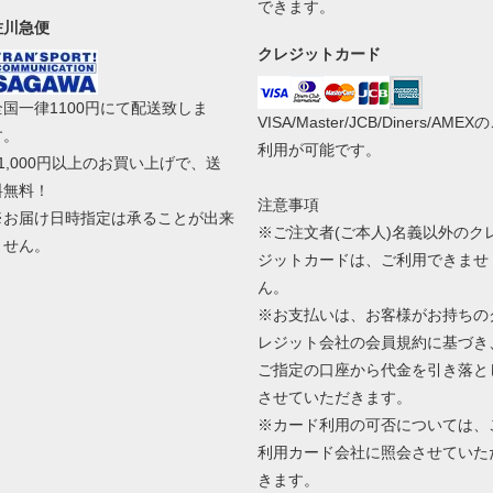
できます。
佐川急便
クレジットカード
全国一律1100円にて配送致しま
VISA/Master/JCB/Diners/AMEX
す。
利用が可能です。
11,000円以上のお買い上げで、送
料無料！
注意事項
※お届け日時指定は承ることが出来
※ご注文者(ご本人)名義以外のク
ません。
ジットカードは、ご利用できませ
ん。
※お支払いは、お客様がお持ちの
レジット会社の会員規約に基づき
ご指定の口座から代金を引き落と
させていただきます。
※カード利用の可否については、
利用カード会社に照会させていた
きます。