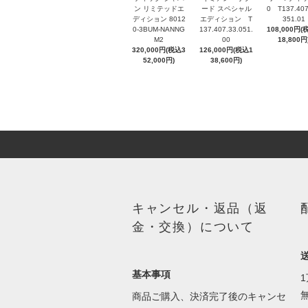
ン リミテッドエ
ード スペシャル
0 T137.407
ディション 8012
エディション T
351.01
0-3BUM-NANNG
137.407.33.051.
108,000円(
M2
00
18,800円
320,000円(税込3
126,000円(税込1
52,000円)
38,600円)
キャンセル・返品（返
金・交換）について
基本事項
商品ご購入、決済完了後のキャンセ