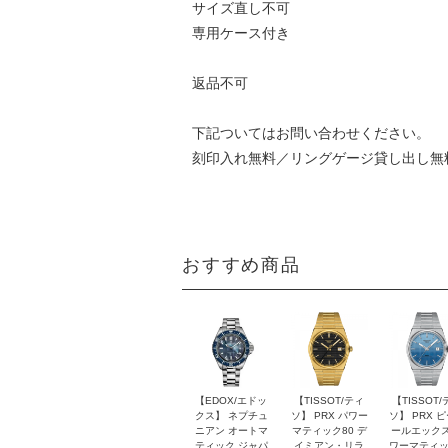
サイズ直し不可
専用ケース付き
返品不可
下記ついてはお問い合わせください。
刻印入れ無料／リングゲージ貸し出し無
おすすめ商品
【EDOX/エドッ
【TISSOT/ティ
【TISSOT/
クス】 ネプチュ
ソ】 PRX パワー
ソ】 PRX 
ニアン オートマ
マティック80 デ
ールエックス
ティック ジャパ
イミアン・リラ
ワーマティッ