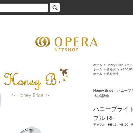
ホーム
>
Honey Bride（
ホーム
>
価格別
>
￥100,0
ホーム
>
結婚指輪
Honey Bride（ハニー
結婚指輪
ハニーブライド
プル RF
アップル HB-19、HB-20 R