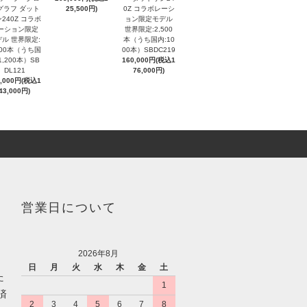
グラフ ダット
25,500円)
0Z コラボレーシ
240Z コラボ
ョン限定モデル
ーション限定
世界限定:2,500
ル 世界限定:
本（うち国内:10
000本（うち国
00本）SBDC219
1,200本）SB
160,000円(税込1
DL121
76,000円)
0,000円(税込1
43,000円)
営業日について
2026年8月
日
月
火
水
木
金
土
た
1
済
2
3
4
5
6
7
8