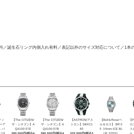
料／誕生石リング内側入れ有料／表記以外のサイズ対応について／1本
ティ
【The CITIZEN/
【The CITIZEN/
【ASTRON/アス
【Bell＆Ross/ベ
【P
ピーア
ザ・シチズン】A
ザ・シチズン】A
トロン】SBXC1
ル＆ロス】 BR 0
ロ
 パ
Q4100-57E
Q4100-57B
85
5 ３6mm ICE BL
ス
ク8
380,000円(税込4
380,000円(税込4
320,000円(税込3
UE STEEL
ー