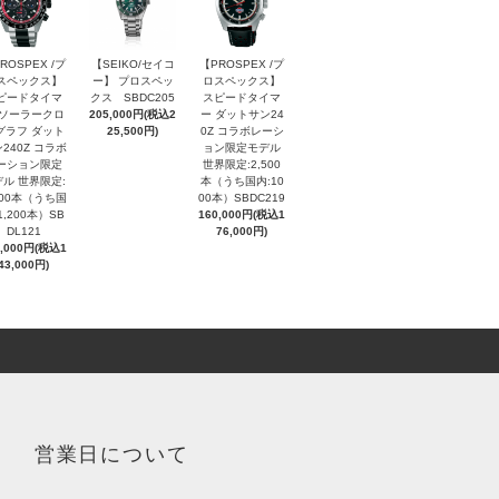
ROSPEX /プ
【SEIKO/セイコ
【PROSPEX /プ
スペックス】
ー】 プロスペッ
ロスペックス】
ピードタイマ
クス SBDC205
スピードタイマ
 ソーラークロ
205,000円(税込2
ー ダットサン24
グラフ ダット
25,500円)
0Z コラボレーシ
240Z コラボ
ョン限定モデル
ーション限定
世界限定:2,500
ル 世界限定:
本（うち国内:10
000本（うち国
00本）SBDC219
1,200本）SB
160,000円(税込1
DL121
76,000円)
0,000円(税込1
43,000円)
営業日について