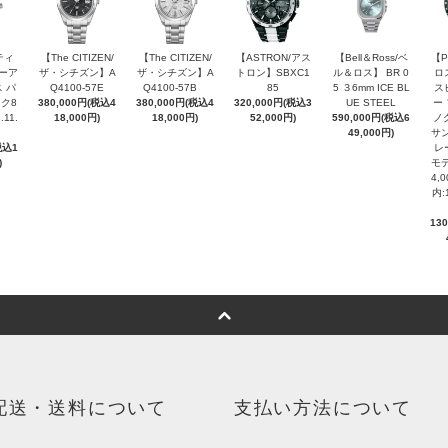
ティ
【The CITIZEN/
【The CITIZEN/
【ASTRON/アス
【Bell＆Ross/ベ
【P
ピーア
ザ・シチズン】A
ザ・シチズン】A
トロン】SBXC1
ル＆ロス】 BR 0
ロ
 パ
Q4100-57E
Q4100-57B
85
5 ３6mm ICE BL
ス
ク8
380,000円(税込4
380,000円(税込4
320,000円(税込3
UE STEEL
ー
.11.
18,000円)
18,000円)
52,000円)
590,000円(税込6
ノ
49,000円)
サン
税込1
レ
)
モデ
4,
内:
13
配送・送料について
支払い方法について