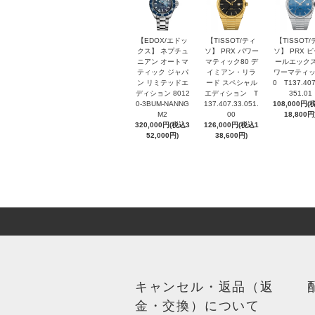
【EDOX/エドッ
【TISSOT/ティ
【TISSOT/
クス】 ネプチュ
ソ】 PRX パワー
ソ】 PRX 
ニアン オートマ
マティック80 デ
ールエックス
ティック ジャパ
イミアン・リラ
ワーマティッ
ン リミテッドエ
ード スペシャル
0 T137.407
ディション 8012
エディション T
351.01
0-3BUM-NANNG
137.407.33.051.
108,000円(
M2
00
18,800円
320,000円(税込3
126,000円(税込1
52,000円)
38,600円)
キャンセル・返品（返
金・交換）について