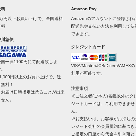
送料
Amazon Pay
1万円以上お買い上げで、全国送料
Amazonのアカウントに登録され
無料
配送先や支払い方法を利用して決
できます。
佐川急便
クレジットカード
全国一律1100円にて配送致しま
VISA/Master/JCB/Diners/AMEX
す。
利用が可能です。
11,000円以上のお買い上げで、送
料無料！
注意事項
※お届け日時指定は承ることが出来
※ご注文者(ご本人)名義以外のク
ません。
ジットカードは、ご利用できませ
ん。
※お支払いは、お客様がお持ちの
レジット会社の会員規約に基づき
ご指定の口座から代金を引き落と