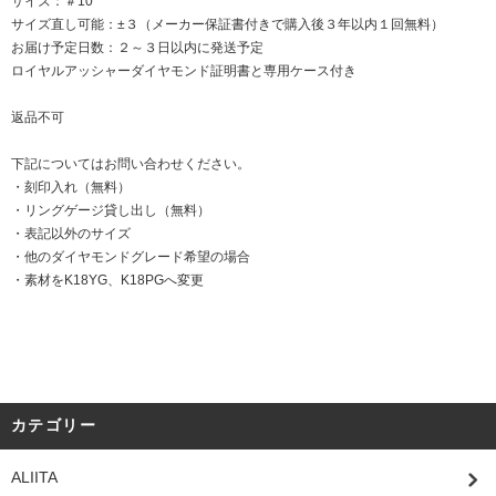
サイズ：＃10
サイズ直し可能：±３（メーカー保証書付きで購入後３年以内１回無料）
お届け予定日数：２～３日以内に発送予定
ロイヤルアッシャーダイヤモンド証明書と専用ケース付き
返品不可
下記についてはお問い合わせください。
・刻印入れ（無料）
・リングゲージ貸し出し（無料）
・表記以外のサイズ
・他のダイヤモンドグレード希望の場合
・素材をK18YG、K18PGへ変更
カテゴリー
ALIITA