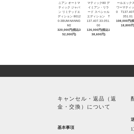
ニアン オートマ
マティック80 デ
ールエックス
ティック ジャパ
イミアン・リラ
ワーマティッ
ン リミテッドエ
ード スペシャル
0 T137.407
ディション 8012
エディション T
351.01
0-3BUM-NANNG
137.407.33.051.
108,000円(
M2
00
18,800円
320,000円(税込3
126,000円(税込1
52,000円)
38,600円)
キャンセル・返品（返
金・交換）について
基本事項