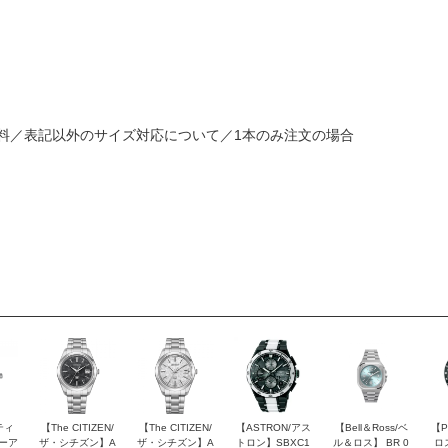
料／表記以外のサイズ対応について／1本のみ注文の場合
ティ
【The CITIZEN/
【The CITIZEN/
【ASTRON/アス
【Bell＆Ross/ベ
【P
ピーア
ザ・シチズン】A
ザ・シチズン】A
トロン】SBXC1
ル＆ロス】 BR 0
ロ