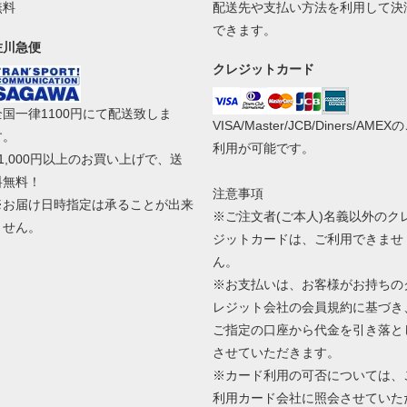
無料
配送先や支払い方法を利用して決
できます。
佐川急便
クレジットカード
全国一律1100円にて配送致しま
VISA/Master/JCB/Diners/AMEX
す。
利用が可能です。
11,000円以上のお買い上げで、送
料無料！
注意事項
※お届け日時指定は承ることが出来
※ご注文者(ご本人)名義以外のク
ません。
ジットカードは、ご利用できませ
ん。
※お支払いは、お客様がお持ちの
レジット会社の会員規約に基づき
ご指定の口座から代金を引き落と
させていただきます。
※カード利用の可否については、
利用カード会社に照会させていた