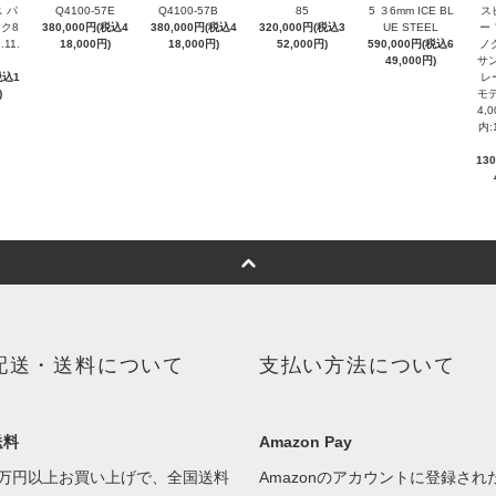
 パ
Q4100-57E
Q4100-57B
85
5 ３6mm ICE BL
ス
ク8
380,000円(税込4
380,000円(税込4
320,000円(税込3
UE STEEL
ー
.11.
18,000円)
18,000円)
52,000円)
590,000円(税込6
ノ
49,000円)
サン
税込1
レ
)
モデ
4,
内:
13
配送・送料について
支払い方法について
送料
Amazon Pay
1万円以上お買い上げで、全国送料
Amazonのアカウントに登録され