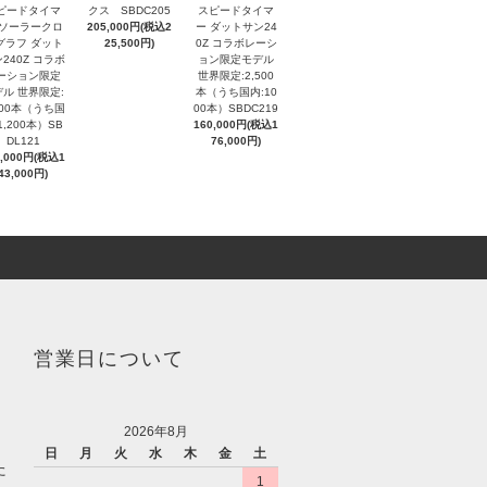
ピードタイマ
クス SBDC205
スピードタイマ
 ソーラークロ
205,000円(税込2
ー ダットサン24
グラフ ダット
25,500円)
0Z コラボレーシ
240Z コラボ
ョン限定モデル
ーション限定
世界限定:2,500
ル 世界限定:
本（うち国内:10
000本（うち国
00本）SBDC219
1,200本）SB
160,000円(税込1
DL121
76,000円)
0,000円(税込1
43,000円)
営業日について
2026年8月
日
月
火
水
木
金
土
た
1