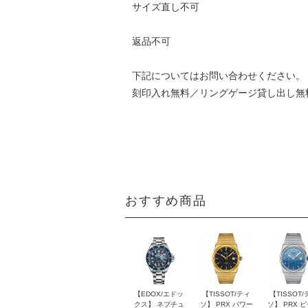
サイズ直し不可
返品不可
下記についてはお問い合わせください。
刻印入れ無料／リングゲージ貸し出し無
おすすめ商品
【EDOX/エドッ
【TISSOT/ティ
【TISSOT/
クス】 ネプチュ
ソ】 PRX パワー
ソ】 PRX 